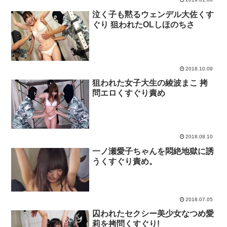
泣く子も黙るウェンデル大佐くす
ぐり 狙われたOLしほのちさ
2018.10.09
狙われた女子大生の綾波まこ 拷
問エロくすぐり責め
2018.08.10
一ノ瀬愛子ちゃんを悶絶地獄に誘
うくすぐり責め。
2018.07.05
囚われたセクシー美少女なつめ愛
莉を拷問くすぐり!