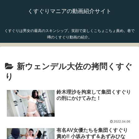
くすぐりマニアの動画紹介サイト
くすぐりは男女の最高のスキンシップ。笑顔で楽しくこちょこちょ責め。巷で
噂のくすぐり動画の紹介。
新ウェンデル大佐の拷問くすぐ
り
鈴木理沙を拘束して集団くすぐり
の刑にかけてみた！
2022.04.06
有名AV女優たちを集団くすぐり
責め!! 小坂みすず＆あずみひな