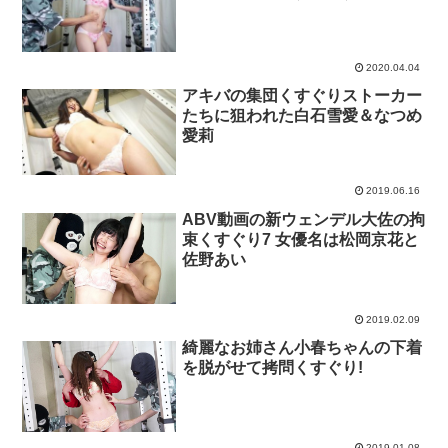
2020.04.04
アキバの集団くすぐりストーカー
たちに狙われた白石雪愛＆なつめ
愛莉
2019.06.16
ABV動画の新ウェンデル大佐の拘
束くすぐり7 女優名は松岡京花と
佐野あい
2019.02.09
綺麗なお姉さん小春ちゃんの下着
を脱がせて拷問くすぐり!
2019.01.08